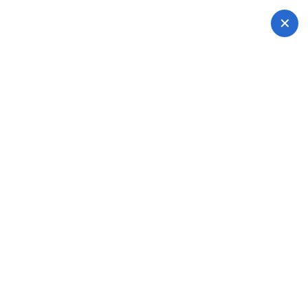
登录平台
✕
标签云列表
按标签聚合浏览相关文章
电竞战队赞助商变更，资金规模差异分析